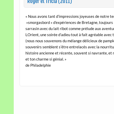
Roger et Tricia (2011)
« Nous avons tant d’impressions joyeuses de notre t
 »smorgasbord » d’expériences de Bretagne, toujour
sarrasin avec du lait ribot comme prélude aux aventur
LOrient, une soirée d’adieu tout à fait agréable ave
(nous nous souvenons du mélange délicieux de pamp
souvenirs semblent s’être entrelacés avec la nourritu
histoire ancienne et récente, souvent si navrante, et 
et ton charme si génial. »
de Philadelphie