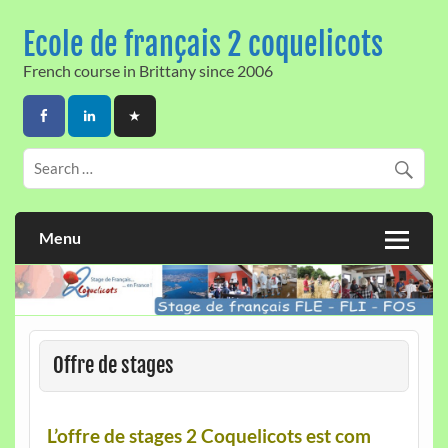
Skip
to
Ecole de français 2 coquelicots
content
French course in Brittany since 2006
Menu
Offre de stages
L’offre de stages 2 Coquelicots est com