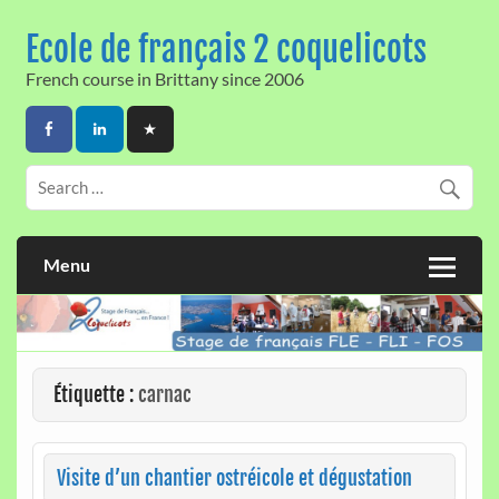
Skip
to
Ecole de français 2 coquelicots
content
French course in Brittany since 2006
Menu
Étiquette :
carnac
Visite d’un chantier ostréicole et dégustation