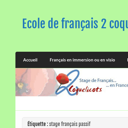
Skip
to
content
Ecole de français 2 coq
Accueil
Français en immersion ou en visio
Étiquette :
stage français passif