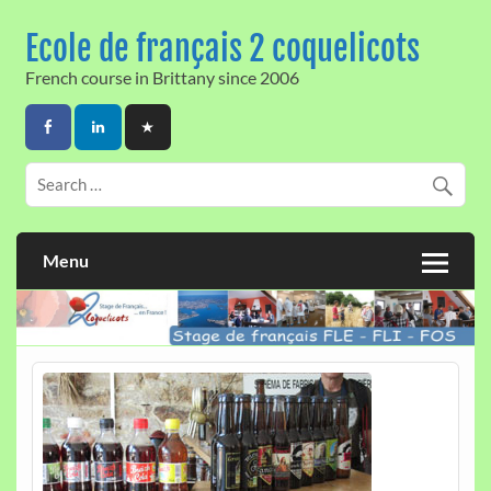
Skip
to
Ecole de français 2 coquelicots
content
French course in Brittany since 2006
Menu