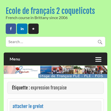
Skip
to
Ecole de français 2 coquelicots
content
French course in Brittany since 2006
Menu
Étiquette :
expression française
attacher le grelot